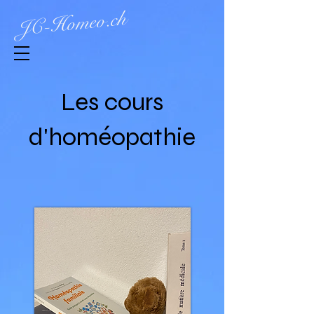
Homeo.ch
JC-
Les cours
d'homéopathie